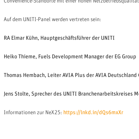
Convenience-Standorte mit einer hohen Netzbetriebsqualität
Auf dem UNITI-Panel werden vertreten sein:
RA Elmar Kühn, Hauptgeschäftsführer der UNITI
Heiko Thieme, Fuels Development Manager der EG Group
Thomas Hembach, Leiter AVIA Plus der AVIA Deutschlan
Jens Stolte, Sprecher des UNITI Branchenarbeitskreises Mo
Informationen zur NeX25:
https://lnkd.in/dQs6mxXr